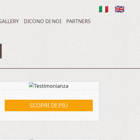
🇮🇹
🇬🇧
GALLERY
DICONO DI NOI
PARTNERS
I
SCOPRI DI PIÙ