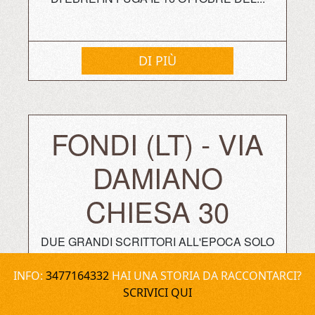
DI PIÙ
FONDI (LT) - VIA
DAMIANO
CHIESA 30
DUE GRANDI SCRITTORI ALL'EPOCA SOLO
GIOVANI SPOSI, UNA FAMIGLIA
CORAGGIOSA E LA CAMPAGNA DI FONDI.
INFO:
3477164332
HAI UNA STORIA DA RACCONTARCI?
SCRIVICI QUI