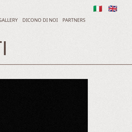
🇮🇹
🇬🇧
GALLERY
DICONO DI NOI
PARTNERS
I