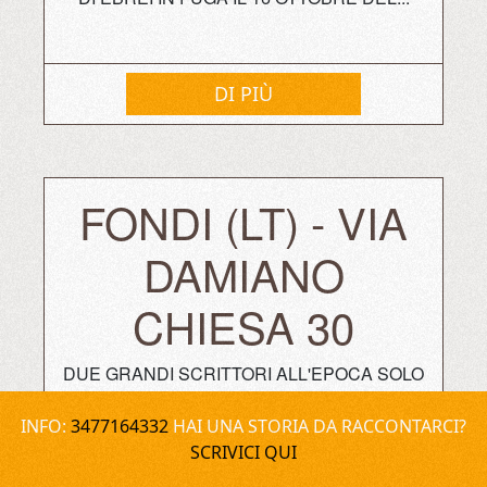
DI PIÙ
FONDI (LT) - VIA
DAMIANO
CHIESA 30
DUE GRANDI SCRITTORI ALL'EPOCA SOLO
GIOVANI SPOSI, UNA FAMIGLIA
CORAGGIOSA E LA CAMPAGNA DI FONDI.
INFO:
3477164332
HAI UNA STORIA DA RACCONTARCI?
SCRIVICI QUI