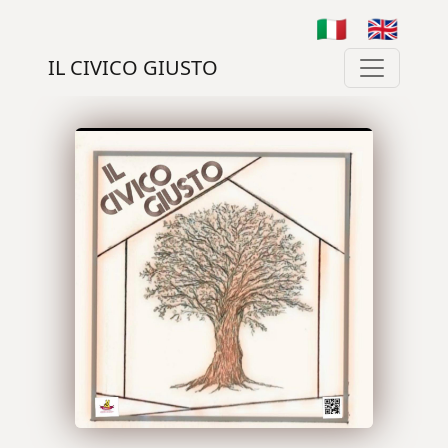
🇮🇹
🇬🇧
IL CIVICO GIUSTO